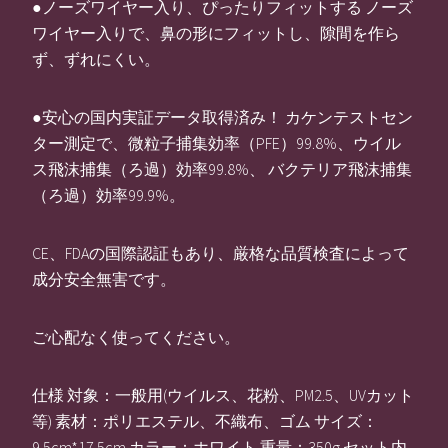
●ノーズワイヤー入り、ぴったりフィットする ノーズ
ワイヤー入りで、鼻の形にフィットし、隙間を作ら
ず、ずれにくい。
●安心の国内実証データ取得済み！ カケンテストセン
ター測定で、微粒子捕集効率（PFE）99.8%、ウイル
ス飛沫捕集（ろ過）効率99.8%、 バクテリア飛沫捕集
（ろ過）効率99.9%。
CE、FDAの国際認証もあり、厳格な品質検査によって
成分安全無害です。
ご心配なく使ってください。
仕様 対象：一般用(ウイルス、花粉、PM2.5、UVカット
等) 素材：ポリエステル、不織布、ゴム サイズ：
9.5cm*17.5cm カラー：ホワイト 重量：350g セット内