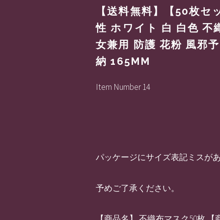
【送料無料】【50枚セッ
性 ホワイト 白 白色 不
女兼用 防護 花粉 風邪
納 165MM
Item Number 14
パッケージにサイズ表記ミスが
予めご了承ください。
【商品名】 不織布マスク50枚 