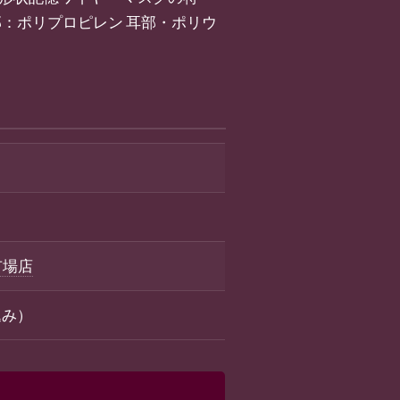
ター部：ポリプロピレン 耳部・ポリウ
天市場店
込み）