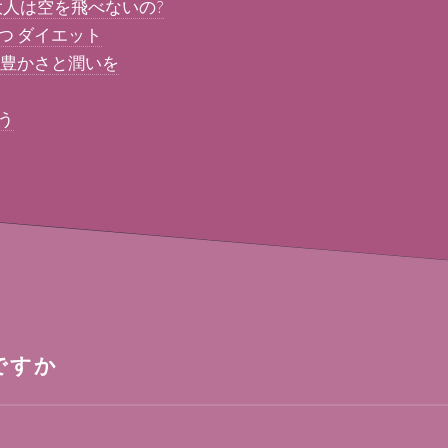
大人は空を飛べないの?
つ ダイエット
に豊かさと潤いを
う
ですか