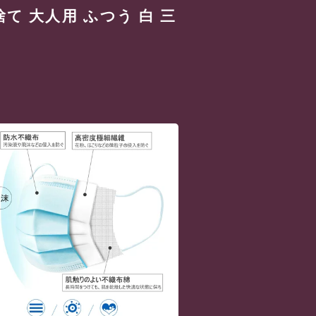
て 大人用 ふつう 白 三