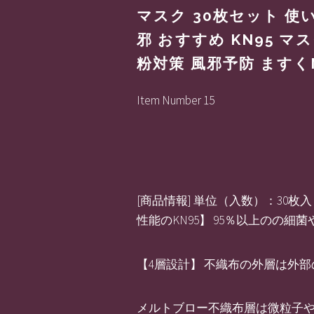
マスク 30枚セット 使
邪 おすすめ KN95 
粉対策 風邪予防 ますく
Item Number 15
[商品情報] 単位（入数）：30枚入
性能のKN95】 95％以上のの
【4層設計】 不織布の外層は外
メルトブロー不織布層は微粒子