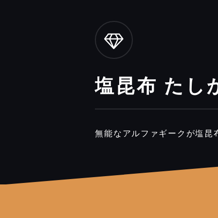
塩昆布 たし
無能なアルファギークが塩昆