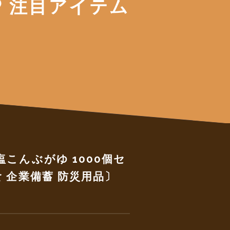
注目アイテム
こんぶがゆ 1000個セ
食 企業備蓄 防災用品〕